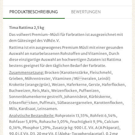
PRODUKTBESCHREIBUNG
BEWERTUNGEN
Tima Rattima 2,5 kg
Das vollwert Premium-Müsli für Farbratten ist ausgezeichnet mit
dem Gütesiegel des VdRd e.V.
Rattima ist ein ausgewogenes Premium Müsli mit einer gesunden
Auswahl an naturbelassenen Rohstoffen und Vitaminen, Durch
diese einzigartige Auswahl an hochwertigen Zutaten ist Rattima
bestens geeignet für den täglichen Bedarf der Farbratte.
Zusammensetzung:
Brocken (Karottenstärke, Fleischmehl,
Grieben, Möhrentrester, Vitaminen / Mineralen, Leinöl)
Krokette (orange/grün), Weizen, Haferkerne, Gerste, Haferflocken,
Buchweizen, Reis,Mais, Weizenflocken, Puffweizen,
Sonnenblumenkerne gestreift, Johannisbrot, Kürbiskerne,
Erbsenflocken, Puffmais, Süßwassergarnelen, Karottenflocken,
Milo, Kardisaat, Leinsamen.
Analytische Bestandteile:
Rohprotein 13,55%, Rohfett 6,54%,
Rohfaser 5,89%, Rohasche 3,05%, Feuchtigkeit 9,9%, Calcium
0,36%, Phosphor 1,29%, Zusatz je kg: 900 i.E. Vit. A (A Präparat),
90,0 i.E Vit. D3, 20 mg Vit. E (Alpha-Tocopherolacetat), 0,2 mg