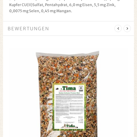
Kupfer CU(II)Sulfat, Pentahydrat, 6,0 mg Eisen, 5,5 mg Zink,
0,0075 mg Selen, 0,45 mg Mangan.
BEWERTUNGEN