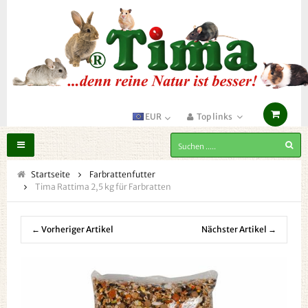
EUR
Top links
Toggle
navigation
Startseite
Farbrattenfutter
Tima Rattima 2,5 kg für Farbratten
← Vorheriger Artikel
Nächster Artikel →