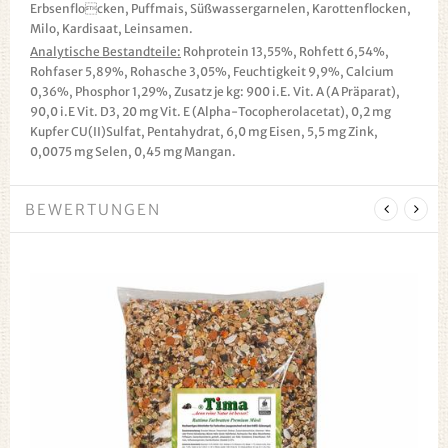
Erbsenflocken, Puffmais, Süßwassergarnelen, Karottenflocken,
Milo, Kardisaat, Leinsamen.
Analytische Bestandteile:
Rohprotein 13,55%, Rohfett 6,54%,
Rohfaser 5,89%, Rohasche 3,05%, Feuchtigkeit 9,9%, Calcium
0,36%, Phosphor 1,29%, Zusatz je kg: 900 i.E. Vit. A (A Präparat),
90,0 i.E Vit. D3, 20 mg Vit. E (Alpha-Tocopherolacetat), 0,2 mg
Kupfer CU(II)Sulfat, Pentahydrat, 6,0 mg Eisen, 5,5 mg Zink,
0,0075 mg Selen, 0,45 mg Mangan.
BEWERTUNGEN