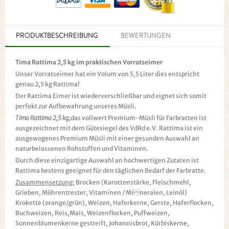
PRODUKTBESCHREIBUNG
BEWERTUNGEN
Tima Rattima 2,5 kg im praktischen Vorratseimer
Unser Vorratseimer hat ein Volum von 5,5 Liter dies entspricht
genau 2,5 kg Rattima!
Der Rattima Eimer ist wiederverschließbar und eignet sich somit
perfekt zur Aufbewahrung unseres Müsli.
Tima Rattima 2,5 kg,
das vollwert Premium-Müsli für Farbratten ist
ausgezeichnet mit dem Gütesiegel des VdRd e.V. Rattima ist ein
ausgewogenes Premium Müsli mit einer gesunden Auswahl an
naturbelassenen Rohstoffen und Vitaminen.
Durch diese einzigartige Auswahl an hochwertigen Zutaten ist
Rattima bestens geeignet für den täglichen Bedarf der Farbratte.
Zusammensetzung:
Brocken (Karottenstärke, Fleischmehl,
Grieben, Möhrentrester, Vitaminen / Mineralen, Leinöl)
Krokette (orange/grün), Weizen, Haferkerne, Gerste, Haferflocken,
Buchweizen, Reis,Mais, Weizenflocken, Puffweizen,
Sonnenblumenkerne gestreift, Johannisbrot, Kürbiskerne,