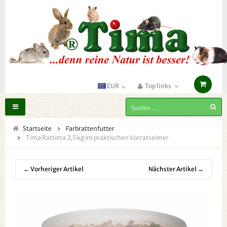
EUR
Top links
Toggle
navigation
Startseite
Farbrattenfutter
Tima Rattima 2,5 kg im praktischen Vorratseimer
← Vorheriger Artikel
Nächster Artikel →