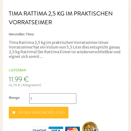
TIMA RATTIMA 2,5 KG IM PRAKTISCHEN
VORRATSEIMER
Hersteller:
Tima
Tima Rattima 2,5 kg im praktischen Vorratseimer Unser
Vorratseimer hat ein Volum von 5,5 Liter dies entspricht genau
2,5 kg Rattima! Der Rattima Eimer ist wiederverschließbar und
eignet sich somit...
LIEFERBAR
11.99 €
(4,79 € / Kilogramm)
Menge
IN DEN WARENKORB LEGEN