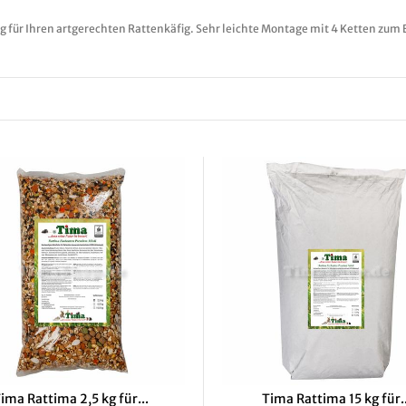
g für Ihren artgerechten Rattenkäfig. Sehr leichte Montage mit 4 Ketten zum E
ima Rattima 2,5 kg für...
Tima Rattima 15 kg für..