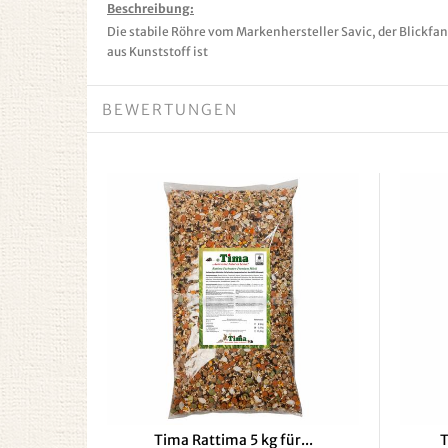
Beschreibung:
Die stabile Röhre vom Markenhersteller Savic, der Blickfan
aus Kunststoff ist
BEWERTUNGEN
Tima Rattima 5 kg für...
T