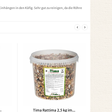
inhängen in den Käfig. Sehr gut zu reinigen, da die Röhre
.
Tima Rattima 2,5 kg im...
Tima Rat