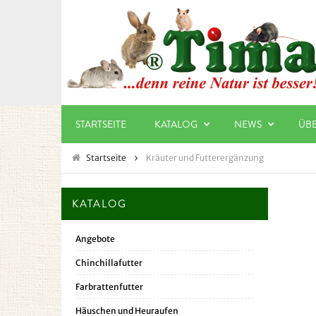
STARTSEITE
KATALOG
NEWS
ÜB
Startseite
Kräuter und Futterergänzung
KATALOG
Angebote
Chinchillafutter
Farbrattenfutter
Häuschen und Heuraufen