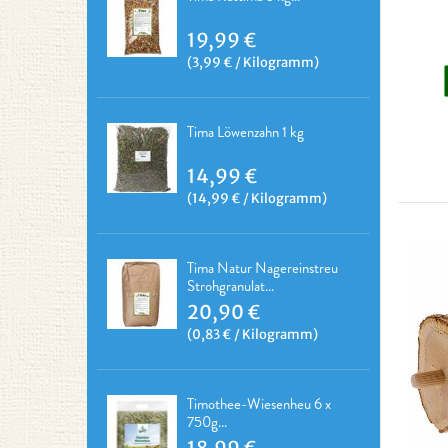
19,99 €
(3,99 € / Kilogramm)
Tima Löwenzahn 1 kg
14,99 €
(14,99 € / Kilogramm)
Tima Natur Nagereinstreu
Strohgranulat...
20,90 €
(0,83 € / Kilogramm)
Timothee-Wiesenheu 6 x
750g...