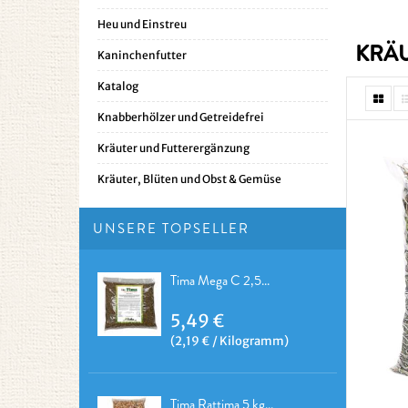
Heu und Einstreu
KRÄ
Kaninchenfutter
Katalog
Knabberhölzer und Getreidefrei
Kräuter und Futterergänzung
Kräuter, Blüten und Obst & Gemüse
UNSERE TOPSELLER
Tima Mega C 2,5...
5,49 €
(2,19 € / Kilogramm)
Tima Rattima 5 kg...