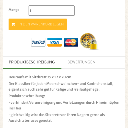
Menge
IN DEN WARENKORB LEGEN
PRODUKTBESCHREIBUNG
BEWERTUNGEN
Heuraufe mit Sitzbrett 25 x 17 x 20 cm
Der Klassiker für jeden Meerschweinchen- und Kaninchenstall,
eigent sich auch sehr gut für Käfige und Freilaufgehege.
Produktbeschreibung:
-verhindert Verunreinigung und Verletzungen durch Hineinhüpfen
ins Heu
-gleichzeitig wird das Sitzbrett von Ihren Nagern gerne als
Aussichtsterrasse genutzt