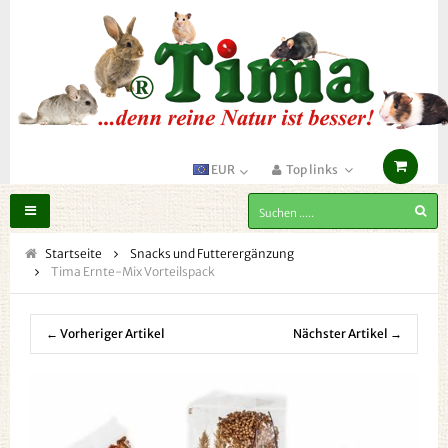
EUR
Top links
Toggle
navigation
Startseite
Snacks und Futterergänzung
Tima Ernte-Mix Vorteilspack
← Vorheriger Artikel
Nächster Artikel →