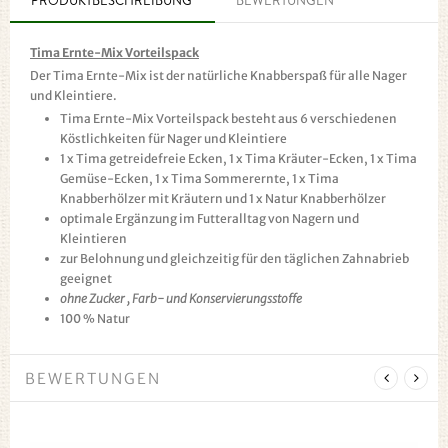
PRODUKTBESCHREIBUNG
BEWERTUNGEN
Tima Ernte-Mix Vorteilspack
Der Tima Ernte-Mix ist der natürliche Knabberspaß für alle Nager
und Kleintiere.
Tima Ernte-Mix Vorteilspack besteht aus 6 verschiedenen
Köstlichkeiten für Nager und Kleintiere
1 x Tima getreidefreie Ecken, 1 x Tima Kräuter-Ecken, 1 x Tima
Gemüse-Ecken, 1 x Tima Sommerernte, 1 x Tima
Knabberhölzer mit Kräutern und 1 x Natur Knabberhölzer
optimale Ergänzung im Futteralltag von Nagern und
Kleintieren
zur Belohnung und gleichzeitig für den täglichen Zahnabrieb
geeignet
ohne Zucker , Farb- und Konservierungsstoffe
100 % Natur
BEWERTUNGEN