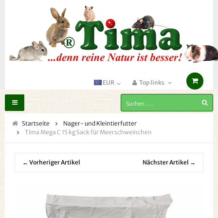
EUR
Top links
Toggle
navigation
Startseite
Nager- und Kleintierfutter
Tima Mega C 15 kg Sack für Meerschweinchen
← Vorheriger Artikel
Nächster Artikel →