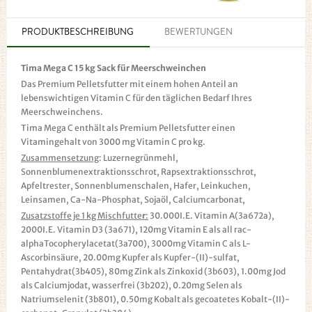
PRODUKTBESCHREIBUNG
BEWERTUNGEN
Tima Mega C 15 kg Sack für Meerschweinchen
Das Premium Pelletsfutter mit einem hohen Anteil an
lebenswichtigen Vitamin C für den täglichen Bedarf Ihres
Meerschweinchens.
Tima Mega C enthält als Premium Pelletsfutter einen
Vitamingehalt von 3000 mg Vitamin C pro kg.
Zusammensetzung
: Luzernegrünmehl,
Sonnenblumenextraktionsschrot, Rapsextraktionsschrot,
Apfeltrester, Sonnenblumenschalen, Hafer, Leinkuchen,
Leinsamen, Ca-Na-Phosphat, Sojaöl, Calciumcarbonat,
Zusatzstoffe je 1 kg Mischfutte
r
:
30.000I.E. Vitamin A(3a672a),
2000I.E. Vitamin D3 (3a671), 120mg Vitamin E als all rac-
alphaTocopherylacetat(3a700), 3000mg Vitamin C als L-
Ascorbinsäure, 20.00mg Kupfer als Kupfer-(II)-sulfat,
Pentahydrat(3b405), 80mg Zink als Zinkoxid (3b603), 1.00mg Jod
als Calciumjodat, wasserfrei (3b202), 0.20mg Selen als
Natriumselenit (3b801), 0.50mg Kobalt als gecoatetes Kobalt-(II)-