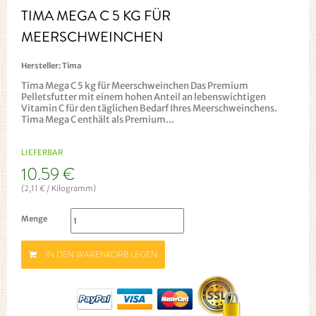
TIMA MEGA C 5 KG FÜR
MEERSCHWEINCHEN
Hersteller:
Tima
Tima Mega C 5 kg für Meerschweinchen Das Premium
Pelletsfutter mit einem hohen Anteil an lebenswichtigen
Vitamin C für den täglichen Bedarf Ihres Meerschweinchens.
Tima Mega C enthält als Premium...
LIEFERBAR
10.59 €
(2,11 € / Kilogramm)
Menge
IN DEN WARENKORB LEGEN