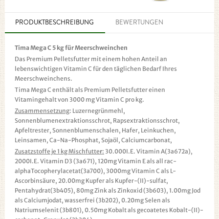
PRODUKTBESCHREIBUNG
BEWERTUNGEN
Tima Mega C 5 kg für Meerschweinchen
Das Premium Pelletsfutter mit einem hohen Anteil an
lebenswichtigen Vitamin C für den täglichen Bedarf Ihres
Meerschweinchens.
Tima Mega C enthält als Premium Pelletsfutter einen
Vitamingehalt von 3000 mg Vitamin C pro kg.
Zusammensetzung
: Luzernegrünmehl,
Sonnenblumenextraktionsschrot, Rapsextraktionsschrot,
Apfeltrester, Sonnenblumenschalen, Hafer, Leinkuchen,
Leinsamen, Ca-Na-Phosphat, Sojaöl, Calciumcarbonat,
Zusatzstoffe je 1 kg Mischfutte
r
:
30.000I.E. Vitamin A(3a672a),
2000I.E. Vitamin D3 (3a671), 120mg Vitamin E als all rac-
alphaTocopherylacetat(3a700), 3000mg Vitamin C als L-
Ascorbinsäure, 20.00mg Kupfer als Kupfer-(II)-sulfat,
Pentahydrat(3b405), 80mg Zink als Zinkoxid (3b603), 1.00mg Jod
als Calciumjodat, wasserfrei (3b202), 0.20mg Selen als
Natriumselenit (3b801), 0.50mg Kobalt als gecoatetes Kobalt-(II)-