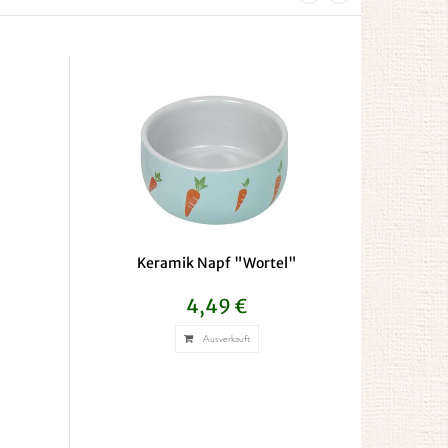
Keramik Napf "Wortel"
Kera
4,49 €
Ausverkauft