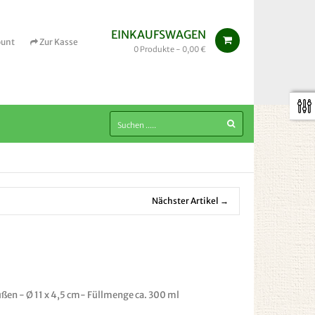
EINKAUFSWAGEN
ount
Zur Kasse
0
Produkte -
0,00 €
Nächster Artikel →
ßen - Ø 11 x 4,5 cm- Füllmenge ca. 300 ml