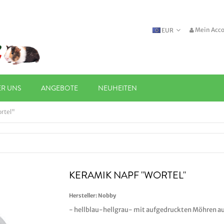
Mein Acc
EUR
ER UNS
ANGEBOTE
NEUHEITEN
rtel"
KERAMIK NAPF "WORTEL"
Hersteller:
Nobby
- hellblau-hellgrau- mit aufgedruckten Möhren au