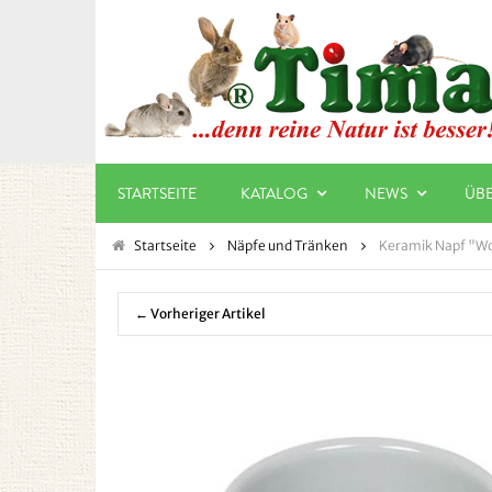
STARTSEITE
KATALOG
NEWS
ÜB
Startseite
Näpfe und Tränken
Keramik Napf "Wo
← Vorheriger Artikel