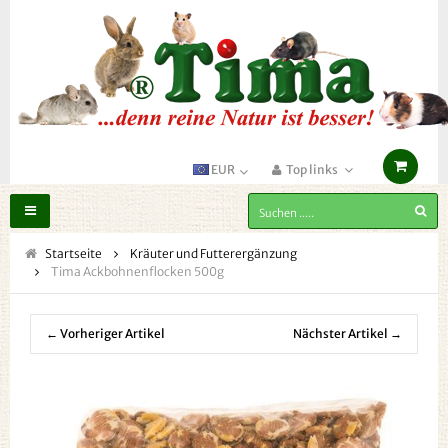
EUR
Top links
Toggle
navigation
Startseite
Kräuter und Futterergänzung
Tima Ackbohnenflocken 500g
← Vorheriger Artikel
Nächster Artikel →