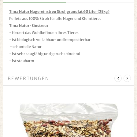
Tima Natur Nagereinstreu Strohgranulat 60 Liter (25kg)
Pellets aus 100% Stroh für alle Nager und Kleintiere.
Tima Natur-Einstreu:
- fördert das Wohlbefinden Ihres Tieres
- ist biologisch voll abbau- und kompostierbar
- schont die Natur
- ist sehr saugfähig und geruchsbindend
- ist staubarm
BEWERTUNGEN