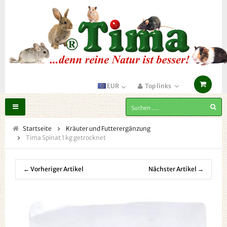
EUR
Top links
Toggle
navigation
Startseite
Kräuter und Futterergänzung
Tima Spinat 1 kg getrocknet
← Vorheriger Artikel
Nächster Artikel →