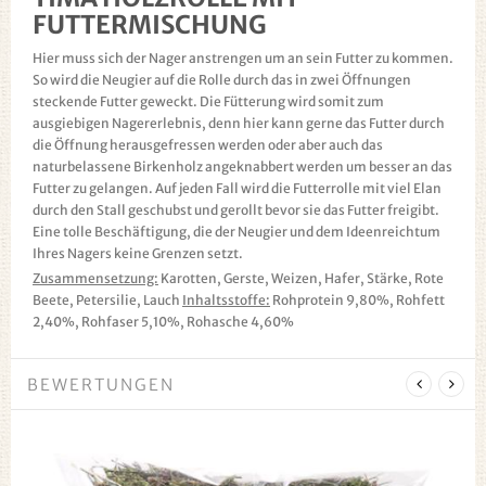
FUTTERMISCHUNG
Hier muss sich der Nager anstrengen um an sein Futter zu kommen.
So wird die Neugier auf die Rolle durch das in zwei Öffnungen
steckende Futter geweckt. Die Fütterung wird somit zum
ausgiebigen Nagererlebnis, denn hier kann gerne das Futter durch
die Öffnung herausgefressen werden oder aber auch das
naturbelassene Birkenholz angeknabbert werden um besser an das
Futter zu gelangen. Auf jeden Fall wird die Futterrolle mit viel Elan
durch den Stall geschubst und gerollt bevor sie das Futter freigibt.
Eine tolle Beschäftigung, die der Neugier und dem Ideenreichtum
Ihres Nagers keine Grenzen setzt.
Zusammensetzung:
Karotten, Gerste, Weizen, Hafer, Stärke, Rote
Beete, Petersilie, Lauch
Inhaltsstoffe:
Rohprotein 9,80%, Rohfett
2,40%, Rohfaser 5,10%, Rohasche 4,60%
BEWERTUNGEN