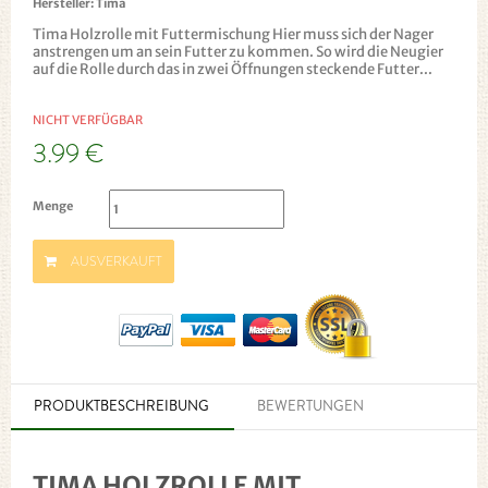
Hersteller:
Tima
Tima Holzrolle mit Futtermischung Hier muss sich der Nager
anstrengen um an sein Futter zu kommen. So wird die Neugier
auf die Rolle durch das in zwei Öffnungen steckende Futter...
NICHT VERFÜGBAR
3.99 €
Menge
AUSVERKAUFT
PRODUKTBESCHREIBUNG
BEWERTUNGEN
TIMA HOLZROLLE MIT