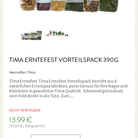
TIMA ERNTEFEST VORTEILSPACK 390G
Hersteller:
Tima
Tima Erntefest Tima Erntefest Vorteilspack besteht aus 6
natürlichen Erntespezialitäten, purer Genuss für Ihre Nager und
Kleintiere in gewohnter Tima Qualität. Schonend getrocknet
vom Feld direkt in die Tüte. Zum...
NICHT VERFÜGBAR
13.99 €
(35,87 € / Kilogramm)