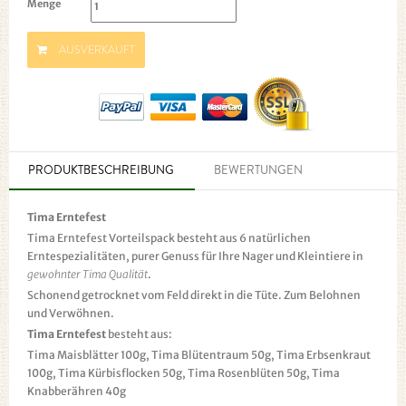
Menge
AUSVERKAUFT
PRODUKTBESCHREIBUNG
BEWERTUNGEN
Tima Erntefest
Tima Erntefest Vorteilspack besteht aus 6 natürlichen
Erntespezialitäten, purer Genuss für Ihre Nager und Kleintiere in
gewohnter Tima Qualität
.
Schonend getrocknet vom Feld direkt in die Tüte. Zum Belohnen
und Verwöhnen.
Tima Erntefest
besteht aus:
Tima Maisblätter 100g, Tima Blütentraum 50g, Tima Erbsenkraut
100g, Tima Kürbisflocken 50g, Tima Rosenblüten 50g, Tima
Knabberähren 40g